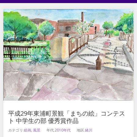
平成29年東浦町景観「まちの絵」コンテス
ト 中学生の部 優秀賞作品
カテゴリ
絵画
,
風景
年代
2010年代
地区
緒川