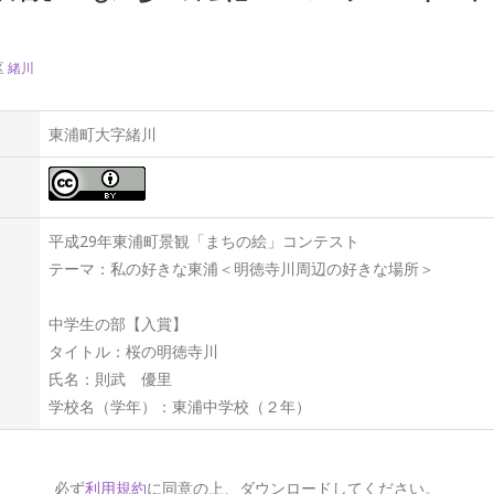
区
緒川
東浦町大字緒川
平成29年東浦町景観「まちの絵」コンテスト
テーマ：私の好きな東浦＜明徳寺川周辺の好きな場所＞
中学生の部【入賞】
タイトル：桜の明徳寺川
氏名：則武 優里
学校名（学年）：東浦中学校（２年）
必ず
利用規約
に同意の上、ダウンロードしてください。