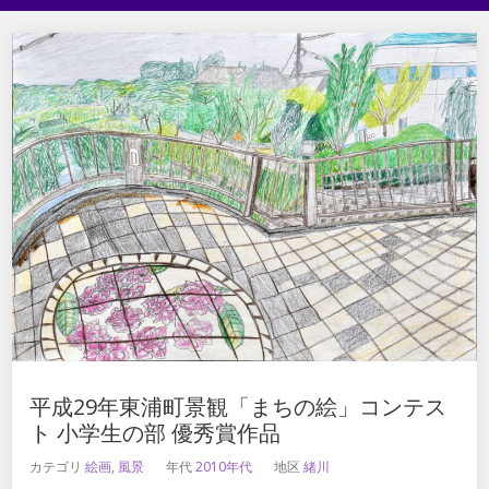
平成29年東浦町景観「まちの絵」コンテス
ト 小学生の部 優秀賞作品
カテゴリ
絵画
,
風景
年代
2010年代
地区
緒川