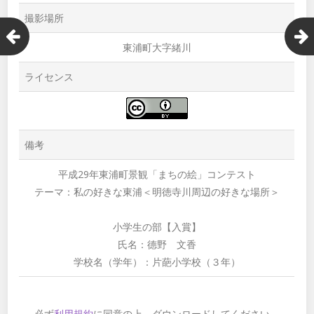
撮影場所
東浦町大字緒川
ライセンス
備考
平成29年東浦町景観「まちの絵」コンテスト
テーマ：私の好きな東浦＜明徳寺川周辺の好きな場所＞
小学生の部【入賞】
氏名：德野 文香
学校名（学年）：片葩小学校（３年）
必ず
利用規約
に同意の上、ダウンロードしてください。