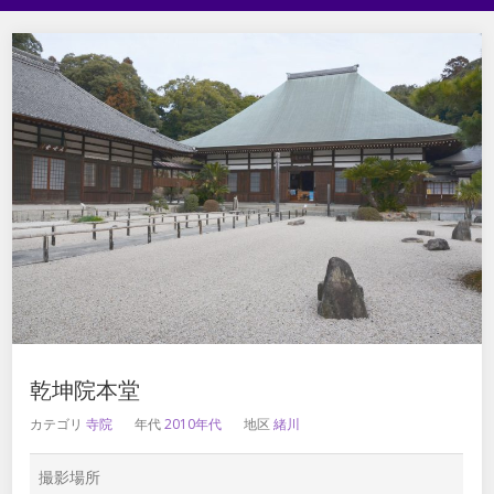
乾坤院本堂
カテゴリ
寺院
年代
2010年代
地区
緒川
撮影場所