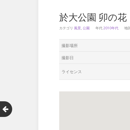
於大公園 卯の花
カテゴリ
風景
,
公園
年代
2010年代
地
撮影場所
撮影日
ライセンス