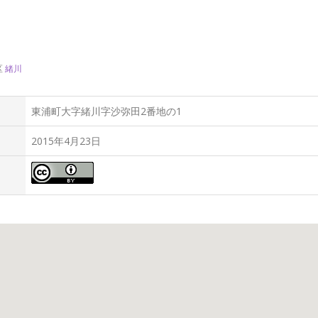
区
緒川
東浦町大字緒川字沙弥田2番地の1
2015年4月23日