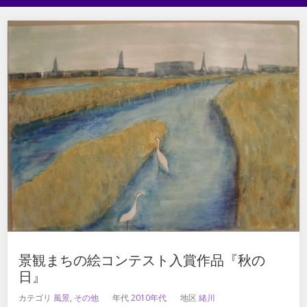
景観まちの絵コンテスト入賞作品『秋の
日』
カテゴリ
風景
,
その他
年代
2010年代
地区
緒川