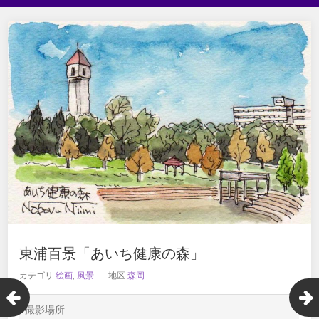
東浦百景「あいち健康の森」
カテゴリ
絵画
,
風景
地区
森岡
撮影場所