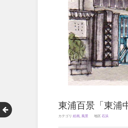
東浦百景「東浦
カテゴリ
絵画
,
風景
地区
石浜