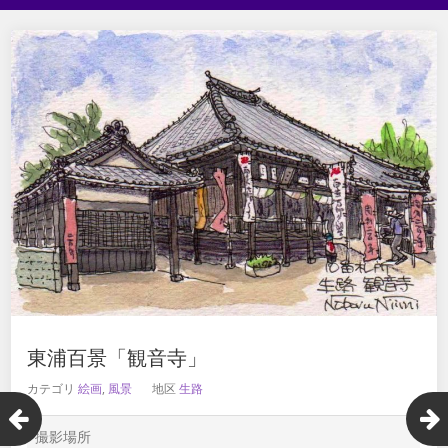
東浦百景「観音寺」
カテゴリ
絵画
,
風景
地区
生路
撮影場所