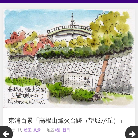
東浦百景「高根山烽火台跡（望城が丘）」
カテゴリ
絵画
,
風景
地区
緒川新田