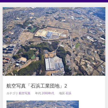
航空写真「石浜工業団地」2
カテゴリ
航空写真
年代
2000年代
地区
石浜