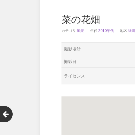
菜の花畑
カテゴリ
風景
年代
2010年代
地区
緒
撮影場所
撮影日
ライセンス