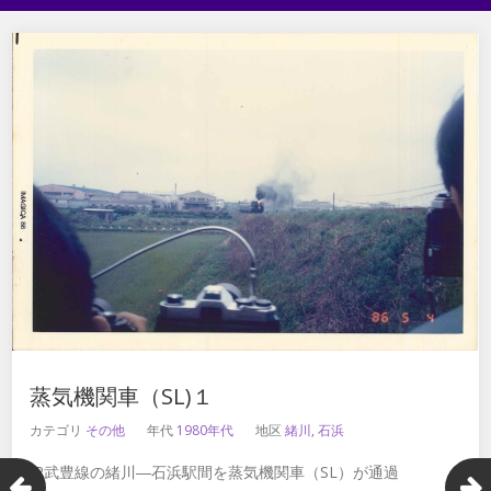
蒸気機関車（SL)１
カテゴリ
その他
年代
1980年代
地区
緒川
,
石浜
JR武豊線の緒川―石浜駅間を蒸気機関車（SL）が通過