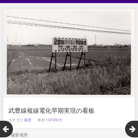
武豊線複線電化早期実現の看板
カテゴリ
風景
年代
1970年代
撮影場所