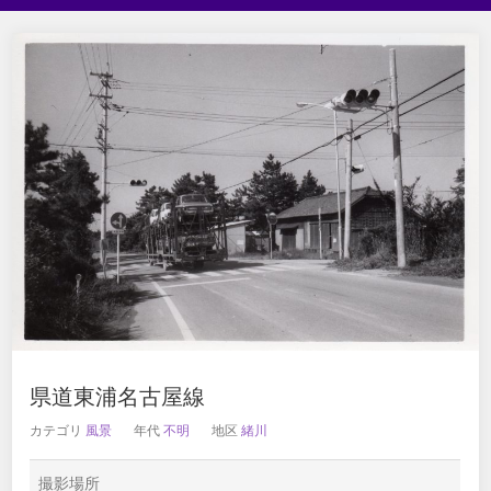
県道東浦名古屋線
カテゴリ
風景
年代
不明
地区
緒川
撮影場所