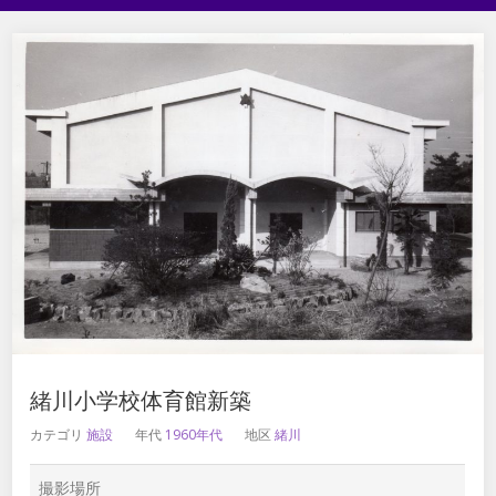
緒川小学校体育館新築
カテゴリ
施設
年代
1960年代
地区
緒川
撮影場所