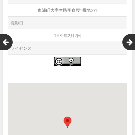
東浦町大字生路字森腰1番地の1
撮影日
1972年2月2日
ライセンス