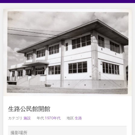
生路公民館開館
カテゴリ
施設
年代
1970年代
地区
生路
撮影場所