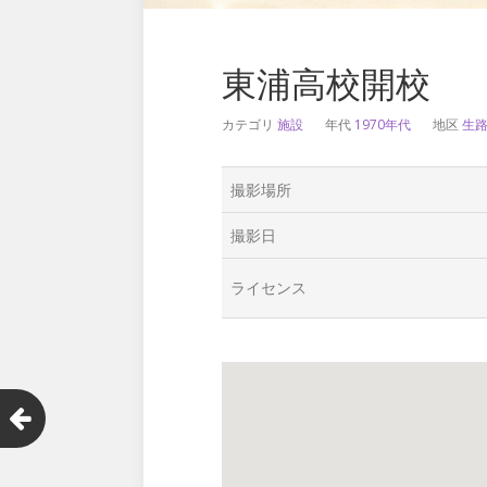
東浦高校開校
カテゴリ
施設
年代
1970年代
地区
生
撮影場所
撮影日
ライセンス