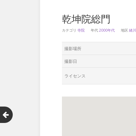
乾坤院総門
カテゴリ
寺院
年代
2000年代
地区
緒
撮影場所
撮影日
ライセンス