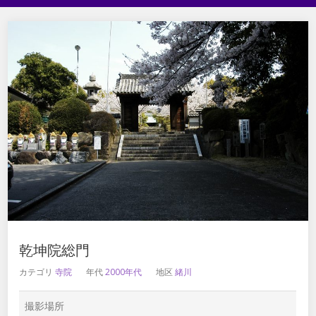
乾坤院総門
カテゴリ
寺院
年代
2000年代
地区
緒川
撮影場所