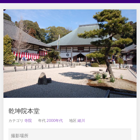
乾坤院本堂
カテゴリ
寺院
年代
2000年代
地区
緒川
撮影場所