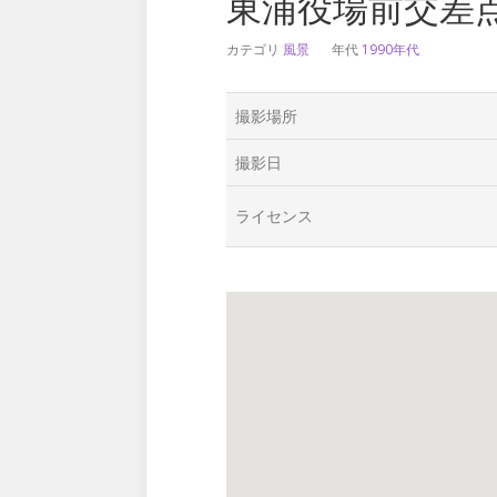
東浦役場前交差
カテゴリ
風景
年代
1990年代
撮影場所
撮影日
ライセンス