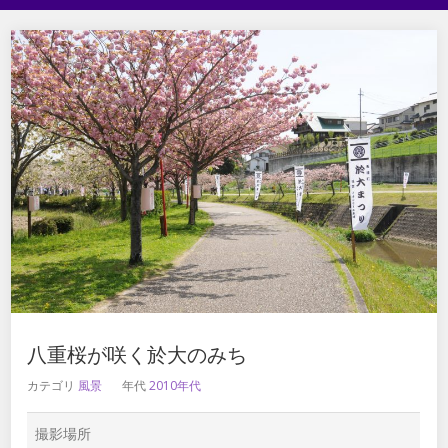
八重桜が咲く於大のみち
カテゴリ
風景
年代
2010年代
撮影場所