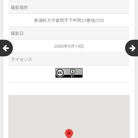
撮影場所
東浦町大字森岡字下申間23番地の55
撮影日
2000年9月14日
ライセンス