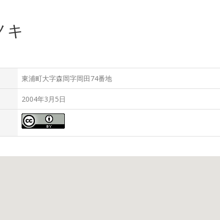
ノキ
岡
東浦町大字森岡字岡田74番地
2004年3月5日