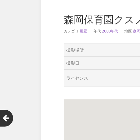
森岡保育園クス
カテゴリ
風景
年代
2000年代
地区
森
撮影場所
撮影日
ライセンス