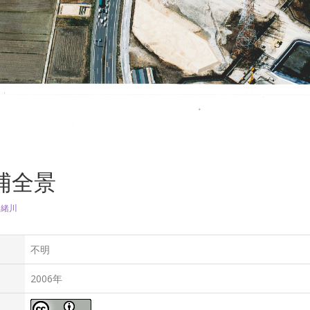
浦全景
区
緒川
不明
2006年