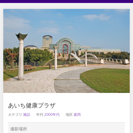
あいち健康プラザ
カテゴリ
施設
年代
2000年代
地区
森岡
撮影場所