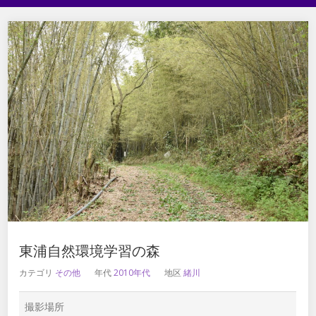
東浦自然環境学習の森
カテゴリ
その他
年代
2010年代
地区
緒川
撮影場所