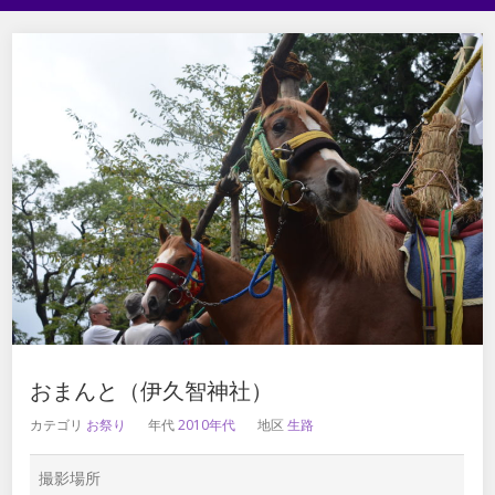
おまんと（伊久智神社）
カテゴリ
お祭り
年代
2010年代
地区
生路
撮影場所