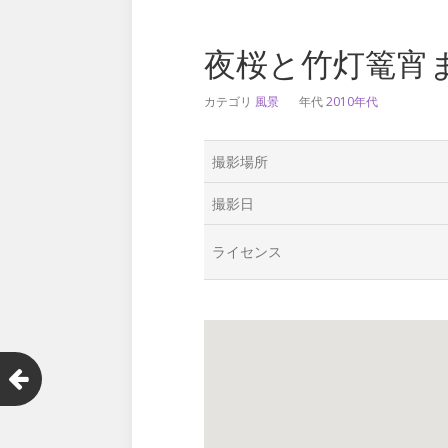
夜桜と竹灯篭宵
カテゴリ
風景
年代
2010年代
撮影場所
撮影日
ライセンス