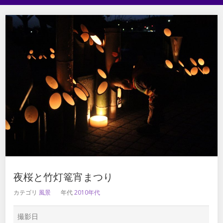
夜桜と竹灯篭宵まつり
カテゴリ
風景
年代
2010年代
撮影日